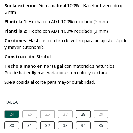
Suela exterior:
Goma natural 100% - Barefoot Zero drop -
5 mm
Plantilla 1:
Hecha con ADT 100% reciclado (5 mm)
Plantilla 2:
Hecha con ADT 100% reciclado (3 mm)
Cordones:
Elásticos con tira de velcro para un ajuste rápido
y mayor autonomía.
Construcción:
Strobel
Hecho a mano en Portugal
con materiales naturales.
Puede haber ligeras variaciones en color y textura.
Suela cosida al corte para mayor durabilidad.
TALLA :
24
25
26
27
28
29
30
31
32
33
34
35