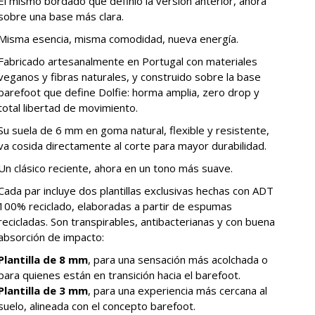
El mismo bordado que definió la versión anterior, ahora
sobre una base más clara.
Misma esencia, misma comodidad, nueva energía.
Fabricado artesanalmente en Portugal con materiales
veganos y fibras naturales, y construido sobre la base
barefoot que define Dolfie: horma amplia, zero drop y
total libertad de movimiento.
Su suela de 6 mm en goma natural, flexible y resistente,
va cosida directamente al corte para mayor durabilidad.
Un clásico reciente, ahora en un tono más suave.
Cada par incluye dos plantillas exclusivas hechas con ADT
100% reciclado, elaboradas a partir de espumas
recicladas. Son transpirables, antibacterianas y con buena
absorción de impacto:
Plantilla de 8 mm
, para una sensación más acolchada o
para quienes están en transición hacia el barefoot.
Plantilla de 3 mm
, para una experiencia más cercana al
suelo, alineada con el concepto barefoot.