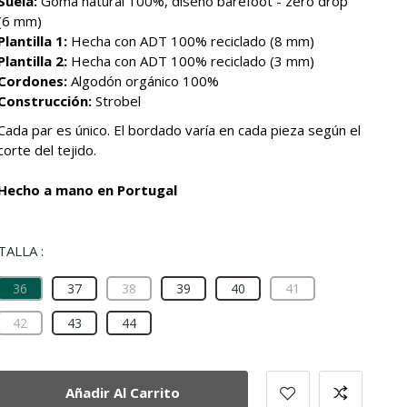
Suela:
Goma natural 100%, diseño barefoot - zero drop
(6 mm)
Plantilla 1:
Hecha con ADT 100% reciclado (8 mm)
Plantilla 2:
Hecha con ADT 100% reciclado (3 mm)
Cordones:
Algodón orgánico 100%
Construcción:
Strobel
Cada par es único. El bordado varía en cada pieza según el
corte del tejido.
Hecho a mano en Portugal
TALLA :
36
37
38
39
40
41
42
43
44
Añadir Al Carrito