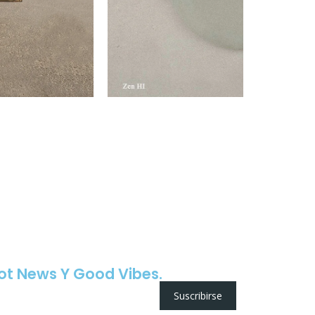
ot News Y Good Vibes.
Suscribirse