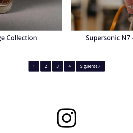
e Collection
Supersonic N7 –
1
2
3
4
Siguiente