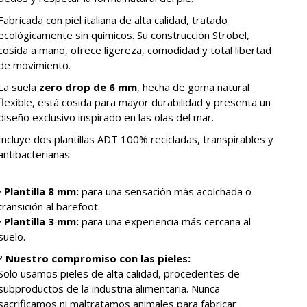
Fabricada con piel italiana de alta calidad, tratado
ecológicamente sin químicos. Su construcción Strobel,
cosida a mano, ofrece ligereza, comodidad y total libertad
de movimiento.
La suela
zero drop de 6 mm
, hecha de goma natural
flexible, está cosida para mayor durabilidad y presenta un
diseño exclusivo inspirado en las olas del mar.
Incluye dos plantillas ADT 100% recicladas, transpirables y
antibacterianas:
•
Plantilla
8 mm:
para una sensación más acolchada o
transición al barefoot.
•
Plantilla
3 mm:
para una experiencia más cercana al
suelo.
?
Nuestro compromiso con las pieles
:
Solo usamos pieles de alta calidad, procedentes de
subproductos de la industria alimentaria. Nunca
sacrificamos ni maltratamos animales para fabricar