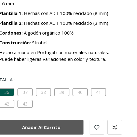
- 6 mm
Plantilla 1:
Hechas con ADT 100% reciclado (8 mm)
Plantilla 2:
Hechas con ADT 100% reciclado (3 mm)
Cordones:
Algodón orgánico 100%
Construcción:
Strobel
Hecho a mano en Portugal con materiales naturales.
Puede haber ligeras variaciones en color y textura.
TALLA :
36
37
38
39
40
41
42
43
Añadir Al Carrito