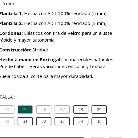
- 5 mm
Plantilla 1:
Hecha con ADT 100% reciclado (5 mm)
Plantilla 2:
Hecha con ADT 100% reciclado (3 mm)
Cordones:
Elásticos con tira de velcro para un ajuste
rápido y mayor autonomía.
Construcción:
Strobel
Hecho a mano en Portugal
con materiales naturales.
Puede haber ligeras variaciones en color y textura.
Suela cosida al corte para mayor durabilidad.
TALLA :
24
25
26
27
28
29
30
31
32
33
34
35