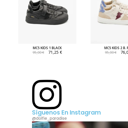
MC5 KIDS 1 BLACK
MC5 KIDS 2 B.
71,25 €
76,
95,00 €
95,00 €
Síguenos En Instagram
@dolfie_paradise