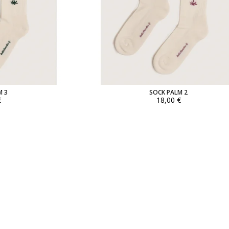
M 3
SOCK PALM 2
€
18,00 €