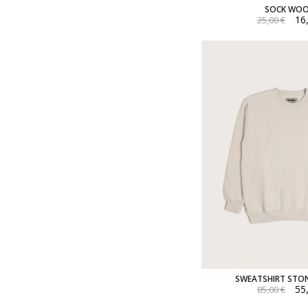
SOCK WOO
16
25,00 €
SWEATSHIRT STON
55
85,00 €