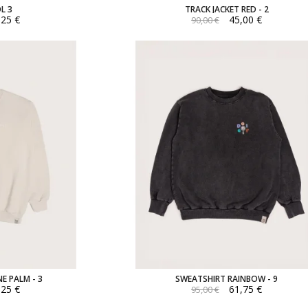
L 3
TRACK JACKET RED - 2
,25 €
45,00 €
90,00 €
E PALM - 3
SWEATSHIRT RAINBOW - 9
,25 €
61,75 €
95,00 €