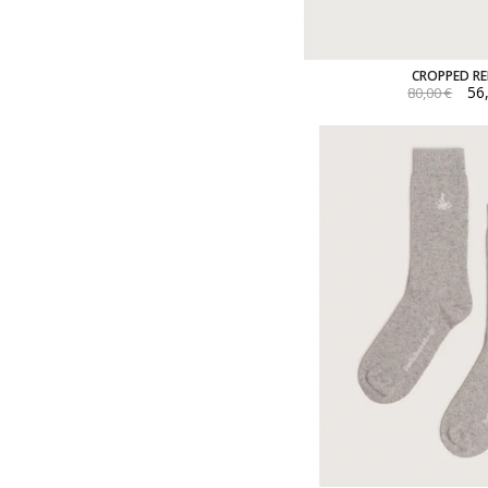
CROPPED RE
56
80,00 €