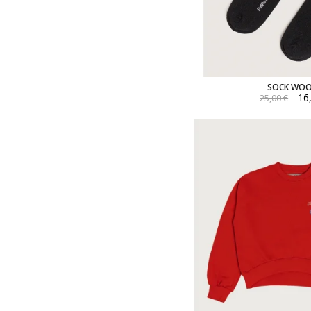
SOCK WOO
16
25,00 €