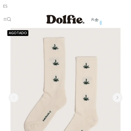
ES
0
AGOTADO