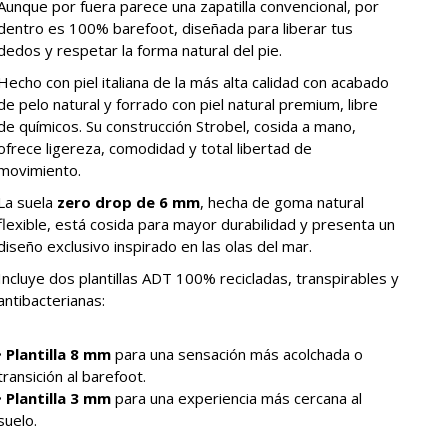
Aunque por fuera parece una zapatilla convencional, por
dentro es 100% barefoot, diseñada para liberar tus
dedos y respetar la forma natural del pie.
Hecho con piel italiana de la más alta calidad con acabado
de pelo natural y forrado con piel natural premium, libre
de químicos. Su construcción Strobel, cosida a mano,
ofrece ligereza, comodidad y total libertad de
movimiento.
La suela
zero drop de 6 mm
, hecha de goma natural
flexible, está cosida para mayor durabilidad y presenta un
diseño exclusivo inspirado en las olas del mar.
Incluye dos plantillas ADT 100% recicladas, transpirables y
antibacterianas:
•
Plantilla
8 mm
para una sensación más acolchada o
transición al barefoot.
•
Plantilla
3 mm
para una experiencia más cercana al
suelo.