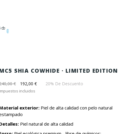
0
MC5 SHIA COWHIDE · LIMITED EDITION
240,00 €
192,00 €
20% De Descuento
Impuestos incluidos
Material exterior:
Piel de alta calidad con pelo natural
estampado
Detalles:
Piel natural de alta calidad
Forro:
Piel ecológica premium - libre de químicos;