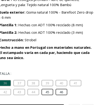
Lengueta y pala: Tejido natural 100% Bambú
Suela exterior:
Goma natural 100% - Barefoot Zero drop
- 6 mm
Plantilla 1:
Hechas con ADT 100% reciclado (8 mm)
Plantilla 2:
Hechas con ADT 100% reciclado (3 mm)
Construcción:
Strobel
Hecho a mano en Portugal con materiales naturales.
El estampado varía en cada par, haciendo que cada
uno sea único.
TALLA :
36
37
38
39
40
41
42
43
44
45
46