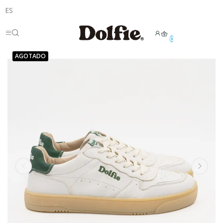
ES
0
AGOTADO