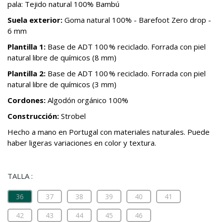
pala: Tejido natural 100% Bambú
Suela exterior:
Goma natural 100% - Barefoot Zero drop -
6 mm
Plantilla 1:
Base de ADT 100 % reciclado. Forrada con piel
natural libre de químicos (8 mm)
Plantilla 2:
Base de ADT 100 % reciclado. Forrada con piel
natural libre de químicos (3 mm)
Cordones:
Algodón orgánico 100%
Construcción:
Strobel
Hecho a mano en Portugal con materiales naturales. Puede
haber ligeras variaciones en color y textura.
TALLA :
36
37
38
39
40
41
42
43
44
45
46