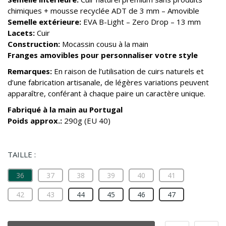
chimiques + mousse recyclée ADT de 3 mm – Amovible
Semelle extérieure:
EVA B-Light – Zero Drop – 13 mm
Lacets:
Cuir
Construction:
Mocassin cousu à la main
Franges amovibles pour personnaliser votre style
Remarques:
En raison de l’utilisation de cuirs naturels et
d’une fabrication artisanale, de légères variations peuvent
apparaître, conférant à chaque paire un caractère unique.
Fabriqué à la main au Portugal
Poids approx.:
290g (EU 40)
TAILLE :
36
37
38
39
40
41
42
43
44
45
46
47