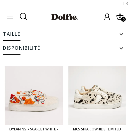
FR
0

TAILLE

DISPONIBILITÉ
DYLAN NS 7 SCARLET WHITE -
MC5 SHIA COWHIDE · LIMITED