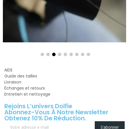
AIDE
Guide des tailles
Livraison
Échanges et retours
Entretien et nettoyage
Rejoins L’univers Dolfie
Abonnez-Vous À Notre Newsletter
Obtenez 10% De Réduction.
S’abonner