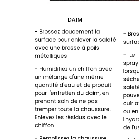
DAIM
- Brossez doucement la
- Bro
surface pour enlever la saleté
surfa
avec une brosse à poils
-
Le
métalliques
spray
- Humidifiez un chiffon avec
lorsq
un mélange d'une même
sèche
quantité d'eau et de produit
saleté
pour l'entretien du daim, en
pouve
prenant soin de ne pas
cuir 
tremper toute la chaussure.
ou en 
Enlevez les résidus avec le
l'hyd
chiffon
de l'
- Remplissez la chaussure