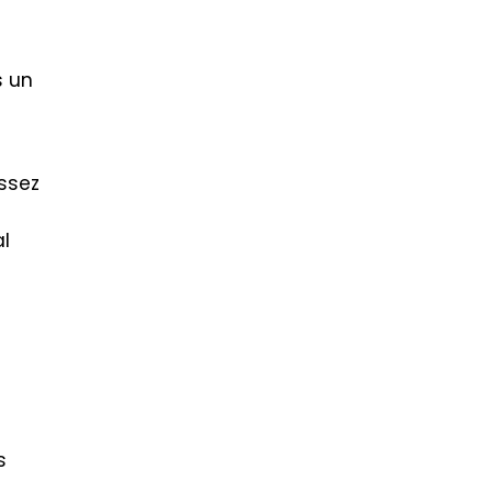
s
s un
ssez
al
s