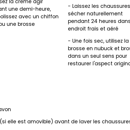
ssez la crème agir
- Laissez les chaussure
nt une demi-heure,
sécher naturellement
polissez avec un chiffon
pendant 24 heures dan
ou une brosse
endroit frais et aéré
- Une fois sec, utilisez la
brosse en nubuck et bro
dans un seul sens pour
restaurer l'aspect origin
savon
e (si elle est amovible) avant de laver les chaussure