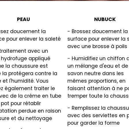
PEAU
NUBUCK
ssez doucement la
- Brossez doucement la
ce pour enlever la saleté
surface pour enlever la 
avec une brosse à poils
traitement avec un
 hydrofuge appliqué
- Humidifiez un chiffon 
ue la chaussure est
un mélange d'eau et de
 la protégera contre la
savon neutre dans les
 et l'humidité. Vous
mêmes proportions, en
z également traiter le
faisant attention à ne p
avec de la crème en tube
tremper toute la chauss
pot pour rétablir
- Remplissez la chaussu
ratation perdue en raison
avec des serviettes en 
usure et du nettoyage
pour garder la forme